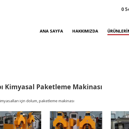
0 5
ANA SAYFA
HAKKIMIZDA
ÜRÜNLERİ
ı Kimyasal Paketleme Makinası
imyasalları için dolum, paketleme makinası