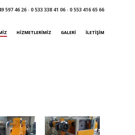
49 597 46 26
-
0 533 338 41 06
-
0 553 416 65 66
MİZ
HİZMETLERİMİZ
GALERİ
İLETİŞİM